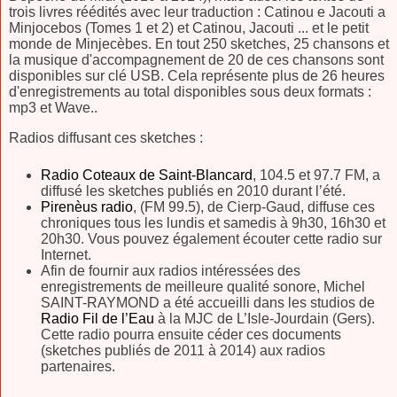
trois livres réédités avec leur traduction : Catinou e Jacouti a
Minjocebos (Tomes 1 et 2) et Catinou, Jacouti ... et le petit
monde de Minjecèbes. En tout 250 sketches, 25 chansons et
la musique d'accompagnement de 20 de ces chansons sont
disponibles sur clé USB. Cela représente plus de 26 heures
d'enregistrements au total disponibles sous deux formats :
mp3 et Wave..
Radios diffusant ces sketches :
Radio Coteaux de Saint-Blancard
, 104.5 et 97.7 FM, a
diffusé les sketches publiés en 2010 durant l’été.
Pirenèus radio
, (FM 99.5), de Cierp-Gaud, diffuse ces
chroniques tous les lundis et samedis à 9h30, 16h30 et
20h30. Vous pouvez également écouter cette radio sur
Internet.
Afin de fournir aux radios intéressées des
enregistrements de meilleure qualité sonore, Michel
SAINT-RAYMOND a été accueilli dans les studios de
Radio Fil de l’Eau
à la MJC de L’Isle-Jourdain (Gers).
Cette radio pourra ensuite céder ces documents
(sketches publiés de 2011 à 2014) aux radios
partenaires.