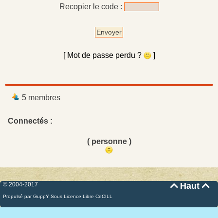
Recopier le code :
Envoyer
[ Mot de passe perdu ?
]
5 membres
Connectés :
( personne )
© 2004-2017
Haut


Propulsé par GuppY
Sous Licence Libre CeCILL