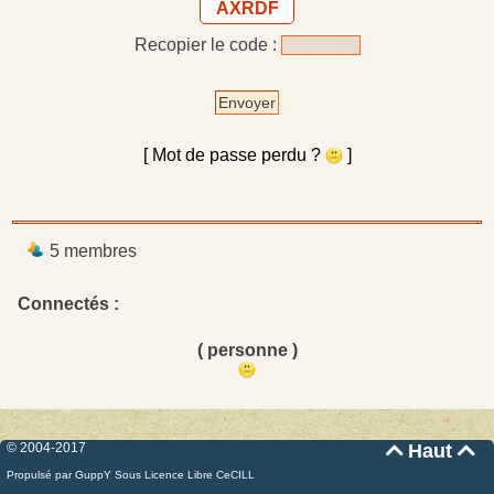
AXRDF
Recopier le code :
Envoyer
[ Mot de passe perdu ?
]
5 membres
Connectés :
( personne )
© 2004-2017
Haut


Propulsé par GuppY
Sous Licence Libre CeCILL