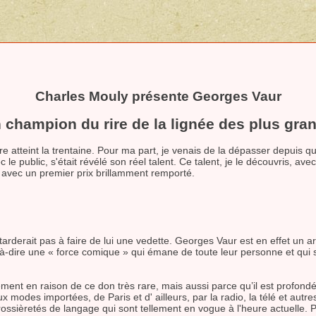
Charles Mouly présente
Georges Vaur
 champion du rire de la lignée des plus gra
 atteint la trentaine. Pour ma part, je venais de la dépasser depuis que
le public, s'était révélé son réel talent. Ce talent, je le découvris, av
e avec un premier prix brillamment remporté.
 tarderait pas à faire de lui une vedette. Georges Vaur est en effet un ar
-dire une « force comique » qui émane de toute leur personne et qui s'
ulement en raison de ce don très rare, mais aussi parce qu’il est profo
aux modes importées, de Paris et d' ailleurs, par la radio, la télé et aut
grossièretés de langage qui sont tellement en vogue à l'heure actuelle. Pa