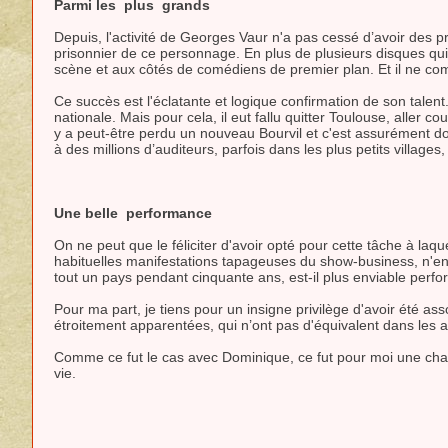
Parmi les
plus
grands
Depuis, l'activité de Georges Vaur n'a pas cessé d’avoir des pr
prisonnier de ce personnage. En plus de plusieurs disques qui o
scène et aux côtés de comédiens de premier plan. Et il ne compt
Ce succès est l'éclatante et logique confirmation de son talen
nationale. Mais pour cela, il eut fallu quitter Toulouse, aller c
y a peut-être perdu un nouveau Bourvil et c'est assurément d
à des millions d’auditeurs, parfois dans les plus petits villages
Une belle
performance
On ne peut que le féliciter d'avoir opté pour cette tâche à laq
habituelles manifestations tapageuses du show-business, n'en 
tout un pays pendant cinquante ans, est-il plus enviable perf
Pour ma part, je tiens pour un insigne privilège d'avoir été 
étroitement apparentées, qui n’ont pas d'équivalent dans les a
Comme ce fut le cas avec Dominique, ce fut pour moi une chanc
vie.