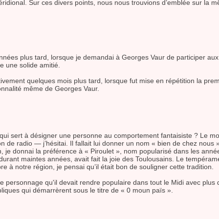
 méridional. Sur ces divers points, nous nous trouvions d’emblée sur l
 années plus tard, lorsque je demandai à Georges Vaur de participer a
e une solide amitié.
ectivement quelques mois plus tard, lorsque fut mise en répétition la prem
sonnalité même de Georges Vaur.
et qui sert à désigner une personne au comportement fantaisiste ? Le 
on de radio — j’hésitai. Il fallait lui donner un nom « bien de chez nous 
on, je donnai la préférence à « Piroulet », nom popularisé dans les an
 durant maintes années, avait fait la joie des Toulousains. Le tempéram
à notre région, je pensai qu’il était bon de souligner cette tradition.
 à ce personnage qu'il devait rendre populaire dans tout le Midi avec pl
iques qui démarrèrent sous le titre de « 0 moun païs ».