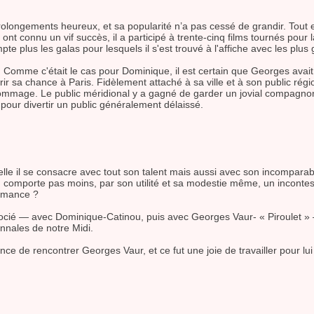
olongements heureux, et sa popularité n’a pas cessé de grandir. Tout en 
nt connu un vif succès, il a participé à trente-cinq films tournés pour l
e plus les galas pour lesquels il s'est trouvé à l'affiche avec les plus
t. Comme c'était le cas pour Dominique, il est certain que Georges avait
ourir sa chance à Paris. Fidèlement attaché à sa ville et à son public régio
ommage. Le public méridional y a gagné de garder un jovial compagnon 
, pour divertir un public généralement délaissé.
uelle il se consacre avec tout son talent mais aussi avec son incomparab
comporte pas moins, par son utilité et sa modestie même, un incontest
ormance ?
associé — avec Dominique-Catinou, puis avec Georges Vaur- « Piroulet » 
nnales de notre Midi.
e de rencontrer Georges Vaur, et ce fut une joie de travailler pour lui