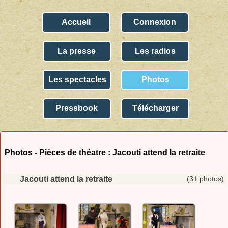
Accueil
Connexion
La presse
Les radios
Les spectacles
Photos
Pressbook
Télécharger
Photos -
Pièces de théatre : Jacouti attend la retraite
Jacouti attend la retraite
(31 photos)