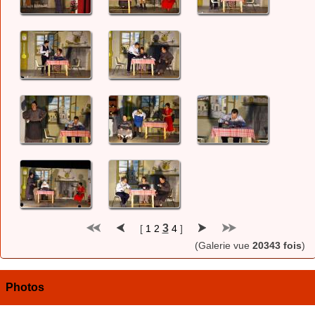
3
[
1
2
4
]
(Galerie vue
20343 fois
)
Photos