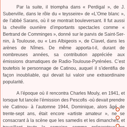
Par la suite, il triompha dans « Perdigal », de J.
Suberville, dans le rôle du « teysseire» de «L'Ome blanc »,
de l'abbé Sarans, où il se montrait bouleversant. Il fut aussi
la cheville ouvrière d'importants spectacles comme «
Bertrand de Comminges », donné sur le parvis de Saint-Ser­
nin, à Toulouse, ou « Les Albigeois », de Clavel, dans les
arènes de Nîmes. De même apporta-t-il, durant de
nombreuses années, sa contribution appréciée aux
émissions dramatiques de Radio-Toulouse-Pyrénées. C'est
toutefois le personnage de Catinou, auquel il s'identifia de
façon inoubliable, qui devait lui valoir une extraordinaire
popularité.
A l'époque où il rencontra Charles Mouly, en 1941, et
lorsque fut lancée l'émission des Pescofis -où devait prendre
vie Catinou- à l'automne 1944, Dominique, alors âgé de
trente-sept ans, était encore «artiste amateur », ne se
consacrant à la scène que les samedis et les dimanches, et