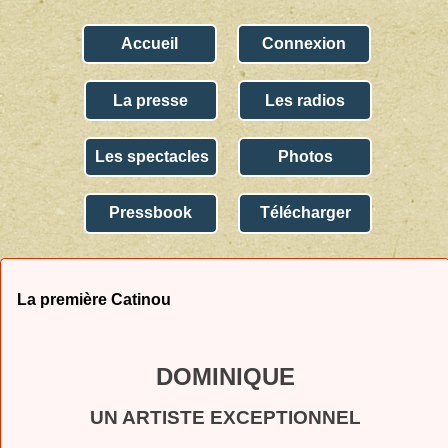
Accueil
Connexion
La presse
Les radios
Les spectacles
Photos
Pressbook
Télécharger
La première Catinou
DOMINIQUE
UN ARTISTE EXCEPTIONNEL